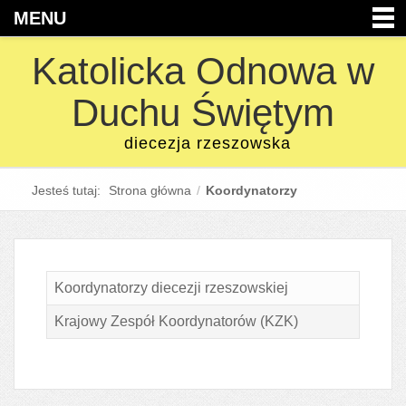
MENU
Katolicka Odnowa w
Duchu Świętym
diecezja rzeszowska
Jesteś tutaj:
Strona główna
/
Koordynatorzy
Koordynatorzy diecezji rzeszowskiej
Krajowy Zespół Koordynatorów (KZK)