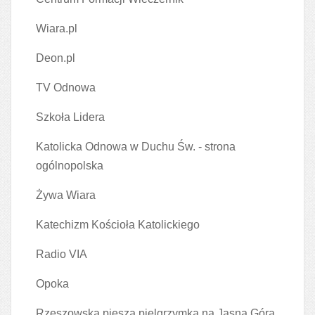
Wiara.pl
Deon.pl
TV Odnowa
Szkoła Lidera
Katolicka Odnowa w Duchu Św. - strona
ogólnopolska
Żywa Wiara
Katechizm Kościoła Katolickiego
Radio VIA
Opoka
Rzeszowska piesza pielgrzymka na Jasną Górą