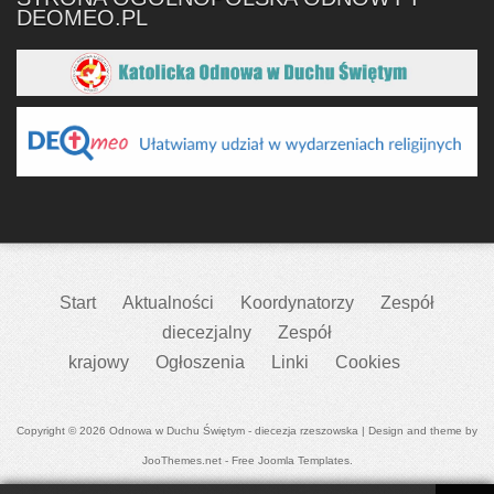
DEOMEO.PL
Start
Aktualności
Koordynatorzy
Zespół
diecezjalny
Zespół
krajowy
Ogłoszenia
Linki
Cookies
Copyright © 2026 Odnowa w Duchu Świętym - diecezja rzeszowska | Design and theme by
JooThemes.net -
Free Joomla Templates
.