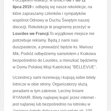
Początkiem wakacji: w dniach
od 7 do 11
lipca
2019
r. odbędą się nasze rekolekcje, na
które zapraszamy członków i sympatyków
wspólnot Odnowy w Duchu Świętym naszej
diecezji. Rekolekcje te pragniemy przeżyć w
Lourdes we Francji.
To wyjątkowe miejsce nie
potrzebuje reklamy. Będą z nami nasi
duszpasterze, a prowadzić będzie ks. Mariusz
Mik. Podróż odbędziemy samolotem z Krakowa
bezpośrednio do Lourdes, a mieszkać będziemy
w Domu Polskiej Misji Katolickiej "BELLEVUE".
Uczestnicy sami rezerwują i kupują sobie bilety
lotnicze w obie strony. Organizatorzy służą
poradami w tym zakresie. Lecimy liniami
RYANAIR. Bilety najlepiej kupić przez internet -
jest najtaniej lub bezpośrednio na lotnisku w
Jasionce (wtedy doliczana jest opłatę ok. 100