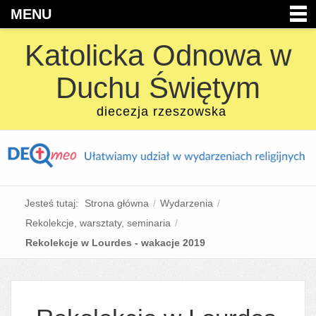
MENU
Katolicka Odnowa w
Duchu Świętym
diecezja rzeszowska
Jesteś tutaj:
Strona główna
/
Wydarzenia
/
Rekolekcje, warsztaty, seminaria
/
Rekolekcje w Lourdes - wakacje 2019