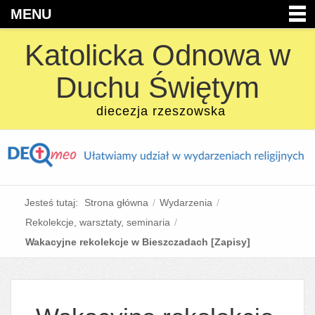
MENU
Katolicka Odnowa w
Duchu Świętym
diecezja rzeszowska
Jesteś tutaj:
Strona główna
/
Wydarzenia
/
Rekolekcje, warsztaty, seminaria
/
Wakacyjne rekolekcje w Bieszczadach [Zapisy]